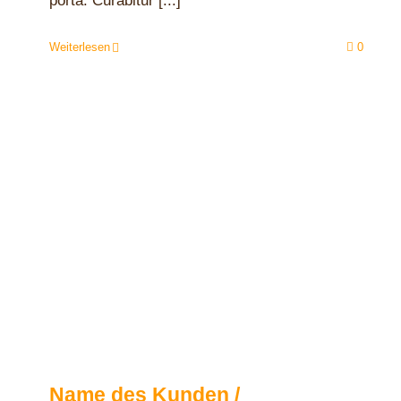
porta. Curabitur [...]
Weiterlesen
0
Name des Kunden /